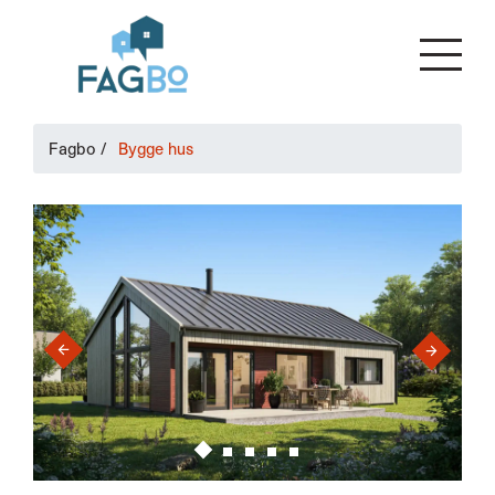
Fagbo
/
Bygge hus
›
‹