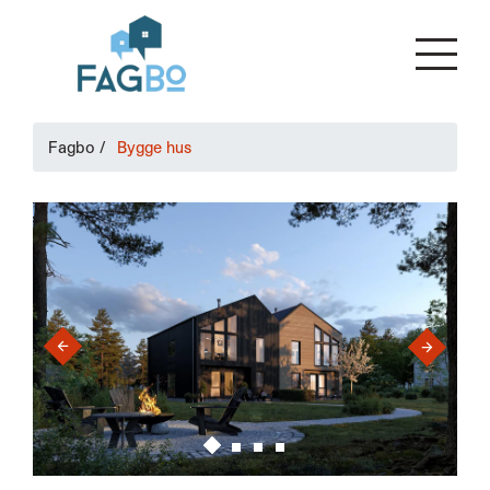
Fagbo
/
Bygge hus
›
‹