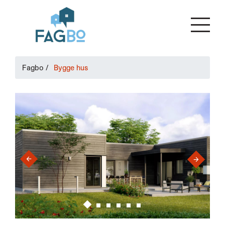
Fagbo
/
Bygge hus
›
‹