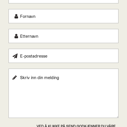
VED Å KLIKKE PÅ SEND GODKJENNER DU VÅRE