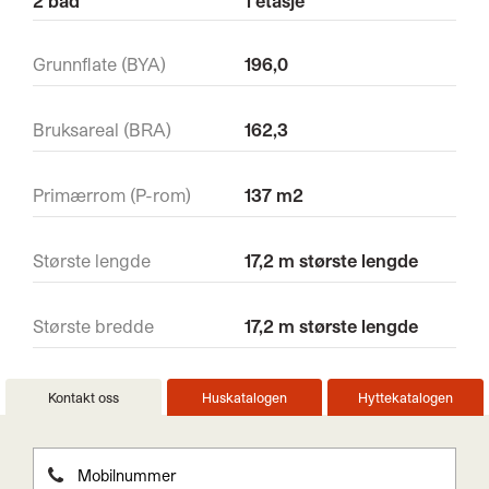
2 bad
1 etasje
Grunnflate (BYA)
196,0
Bruksareal (BRA)
162,3
Primærrom (P-rom)
137 m2
Største lengde
17,2 m største lengde
Største bredde
17,2 m største lengde
Kontakt oss
Huskatalogen
Hyttekatalogen