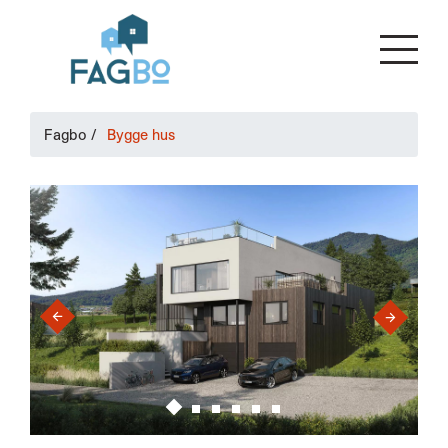
Fagbo
/
Bygge hus
›
‹