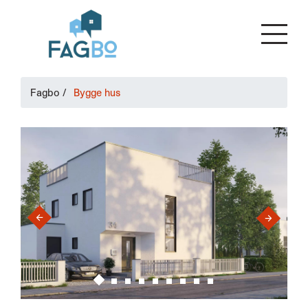
Fagbo
/
Bygge hus
›
‹