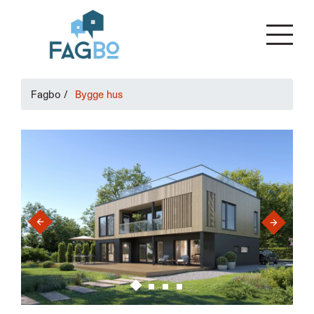
Fagbo
/
Bygge hus
›
‹